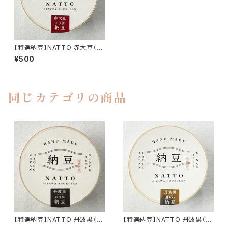
【特選納豆】NATTO 赤大豆（タ
レわさび）
¥500
同じカテゴリの商品
【特選納豆】NATTO 丹波黒（タ
【特選納豆】NATTO 丹波黒（黒
レわさび）
みつ）