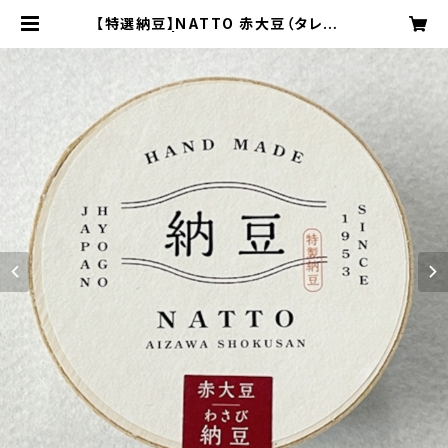
【特選納豆】NATTO 赤大豆（タレわさ
び） | 有限会社相沢食産