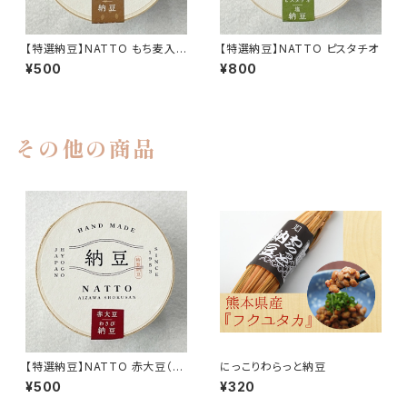
【特選納豆】NATTO もち麦入り
【特選納豆】NATTO ピスタチオ
納豆
¥500
¥800
その他の商品
【特選納豆】NATTO 赤大豆（タ
にっこりわらっと納豆
レわさび）
¥500
¥320