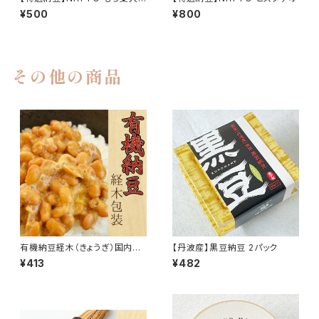
納豆
¥500
¥800
その他の商品
有機納豆経木（きょうぎ）国内オ
【丹波産】黒豆納豆 2パック
ーガニック大豆100％使用
¥413
¥482