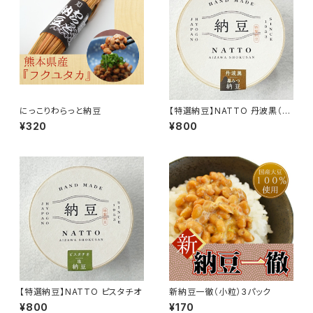
にっこりわらっと納豆
【特選納豆】NATTO 丹波黒（黒
みつ）
¥320
¥800
【特選納豆】NATTO ピスタチオ
新納豆一徹（小粒）3パック
¥800
¥170