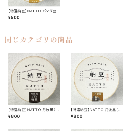
【特選納豆】NATTO パンダ豆
¥500
同じカテゴリの商品
【特選納豆】NATTO 丹波黒（タ
【特選納豆】NATTO 丹波黒（黒
レわさび）
みつ）
¥800
¥800