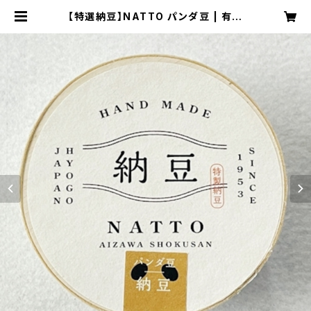
【特選納豆】NATTO パンダ豆 | 有限
会社相沢食産