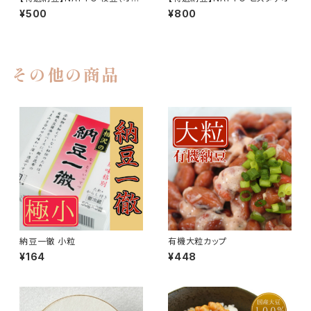
ーブオイル）
¥500
¥800
その他の商品
納豆一徹 小粒
有機大粒カップ
¥164
¥448