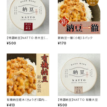
【特選納豆】NATTO 赤大豆（タ
新納豆一徹（小粒）3パック
レわさび）
¥500
¥170
有機納豆経木（きょうぎ）国内オ
【特選納豆】NATTO 有機大豆
ーガニック大豆100％使用
¥413
¥500