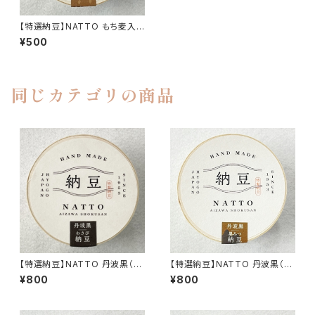
【特選納豆】NATTO もち麦入り
納豆
¥500
同じカテゴリの商品
【特選納豆】NATTO 丹波黒（タ
【特選納豆】NATTO 丹波黒（黒
レわさび）
みつ）
¥800
¥800