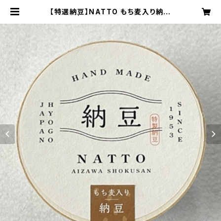
【特選納豆】NATTO もち麦入り納豆
| 有限会社相沢食産